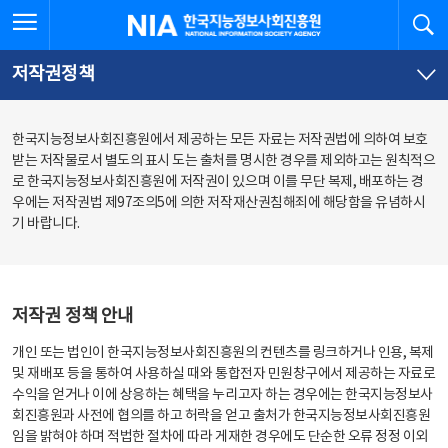
본
전
전체메뉴 열기
검
한국지능정보사회진흥원
문
체
바
메
로
뉴
가
바
저작권정책
기
로
가
기
한국지능정보사회진흥원에서 제공하는 모든 자료는 저작권법에 의하여 보호
받는 저작물로서 별도의 표시 도는 출처를 명시한 경우를 제외하고는 원칙적으
로 한국지능정보사회진흥원에 저작권이 있으며 이를 무단 복제, 배포하는 경
우에는 저작권법 제97조의5에 의한 저작재산권침해죄에 해당함을 유념하시
기 바랍니다.
저작권 정책 안내
개인 또는 법인이 한국지능정보사회진흥원의 컨텐츠를 링크하거나 인용, 복제
및 재배포 등을 통하여 사용하실 때와 통합전자 민원창구에서 제공하는 자료로
수익을 얻거나 이에 상응하는 혜택을 누리고자 하는 경우에는 한국지능정보사
회진흥원과 사전에 협의를 하고 허락을 얻고 출처가 한국지능정보사회진흥원
임을 밝혀야 하며 적법한 절차에 따라 게재한 경우에도 단순한 오류 정정 이외