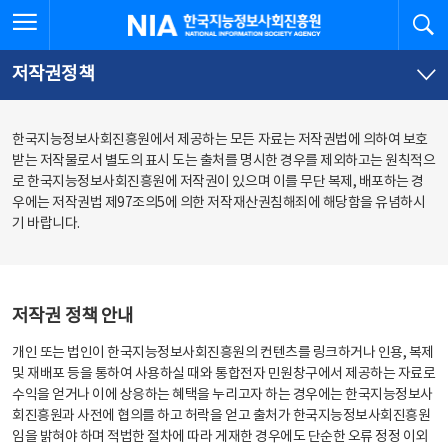
본
전
전체메뉴 열기
검
한국지능정보사회진흥원
문
체
바
메
로
뉴
가
바
저작권정책
기
로
가
기
한국지능정보사회진흥원에서 제공하는 모든 자료는 저작권법에 의하여 보호
받는 저작물로서 별도의 표시 도는 출처를 명시한 경우를 제외하고는 원칙적으
로 한국지능정보사회진흥원에 저작권이 있으며 이를 무단 복제, 배포하는 경
우에는 저작권법 제97조의5에 의한 저작재산권침해죄에 해당함을 유념하시
기 바랍니다.
저작권 정책 안내
개인 또는 법인이 한국지능정보사회진흥원의 컨텐츠를 링크하거나 인용, 복제
및 재배포 등을 통하여 사용하실 때와 통합전자 민원창구에서 제공하는 자료로
수익을 얻거나 이에 상응하는 혜택을 누리고자 하는 경우에는 한국지능정보사
회진흥원과 사전에 협의를 하고 허락을 얻고 출처가 한국지능정보사회진흥원
임을 밝혀야 하며 적법한 절차에 따라 게재한 경우에도 단순한 오류 정정 이외