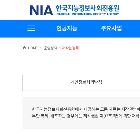
본
전
한국지능정보사회진흥원
문
체
바
메
로
뉴
가
바
전체메뉴보기
기
로
인공지능
주요사업
가
기
>
>
HOME
운영정책
저작권정책
개인정보처리방침
한국지능정보사회진흥원에서 제공하는 모든 자료는 저작권법에 
무단 복제, 배포하는 경우에는 저작권법 제97조의5에 의한 