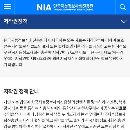
본
전
전체메뉴 열기
검
한국지능정보사회진흥원
문
체
바
메
로
뉴
가
바
저작권정책
기
로
가
기
한국지능정보사회진흥원에서 제공하는 모든 자료는 저작권법에 의하여 보호
받는 저작물로서 별도의 표시 도는 출처를 명시한 경우를 제외하고는 원칙적으
로 한국지능정보사회진흥원에 저작권이 있으며 이를 무단 복제, 배포하는 경
우에는 저작권법 제97조의5에 의한 저작재산권침해죄에 해당함을 유념하시
기 바랍니다.
저작권 정책 안내
개인 또는 법인이 한국지능정보사회진흥원의 컨텐츠를 링크하거나 인용, 복제
및 재배포 등을 통하여 사용하실 때와 통합전자 민원창구에서 제공하는 자료로
수익을 얻거나 이에 상응하는 혜택을 누리고자 하는 경우에는 한국지능정보사
회진흥원과 사전에 협의를 하고 허락을 얻고 출처가 한국지능정보사회진흥원
임을 밝혀야 하며 적법한 절차에 따라 게재한 경우에도 단순한 오류 정정 이외