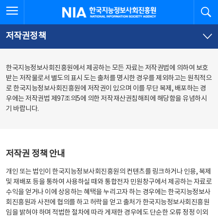
본
전
전체메뉴 열기
검
한국지능정보사회진흥원
문
체
바
메
로
뉴
가
바
저작권정책
기
로
가
기
한국지능정보사회진흥원에서 제공하는 모든 자료는 저작권법에 의하여 보호
받는 저작물로서 별도의 표시 도는 출처를 명시한 경우를 제외하고는 원칙적으
로 한국지능정보사회진흥원에 저작권이 있으며 이를 무단 복제, 배포하는 경
우에는 저작권법 제97조의5에 의한 저작재산권침해죄에 해당함을 유념하시
기 바랍니다.
저작권 정책 안내
개인 또는 법인이 한국지능정보사회진흥원의 컨텐츠를 링크하거나 인용, 복제
및 재배포 등을 통하여 사용하실 때와 통합전자 민원창구에서 제공하는 자료로
수익을 얻거나 이에 상응하는 혜택을 누리고자 하는 경우에는 한국지능정보사
회진흥원과 사전에 협의를 하고 허락을 얻고 출처가 한국지능정보사회진흥원
임을 밝혀야 하며 적법한 절차에 따라 게재한 경우에도 단순한 오류 정정 이외