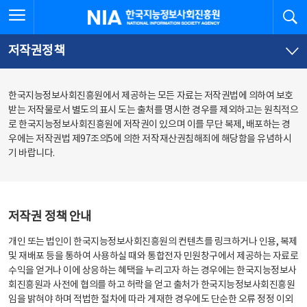
본
전
전체메뉴 열기
검
한국지능정보사회진흥원
문
체
바
메
로
뉴
가
바
저작권정책
기
로
가
기
한국지능정보사회진흥원에서 제공하는 모든 자료는 저작권법에 의하여 보호
받는 저작물로서 별도의 표시 도는 출처를 명시한 경우를 제외하고는 원칙적으
로 한국지능정보사회진흥원에 저작권이 있으며 이를 무단 복제, 배포하는 경
우에는 저작권법 제97조의5에 의한 저작재산권침해죄에 해당함을 유념하시
기 바랍니다.
저작권 정책 안내
개인 또는 법인이 한국지능정보사회진흥원의 컨텐츠를 링크하거나 인용, 복제
및 재배포 등을 통하여 사용하실 때와 통합전자 민원창구에서 제공하는 자료로
수익을 얻거나 이에 상응하는 혜택을 누리고자 하는 경우에는 한국지능정보사
회진흥원과 사전에 협의를 하고 허락을 얻고 출처가 한국지능정보사회진흥원
임을 밝혀야 하며 적법한 절차에 따라 게재한 경우에도 단순한 오류 정정 이외