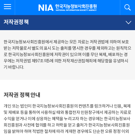
본
전
전체메뉴 열기
검
한국지능정보사회진흥원
문
체
바
메
로
뉴
가
바
저작권정책
기
로
가
기
한국지능정보사회진흥원에서 제공하는 모든 자료는 저작권법에 의하여 보호
받는 저작물로서 별도의 표시 도는 출처를 명시한 경우를 제외하고는 원칙적으
로 한국지능정보사회진흥원에 저작권이 있으며 이를 무단 복제, 배포하는 경
우에는 저작권법 제97조의5에 의한 저작재산권침해죄에 해당함을 유념하시
기 바랍니다.
저작권 정책 안내
개인 또는 법인이 한국지능정보사회진흥원의 컨텐츠를 링크하거나 인용, 복제
및 재배포 등을 통하여 사용하실 때와 통합전자 민원창구에서 제공하는 자료로
수익을 얻거나 이에 상응하는 혜택을 누리고자 하는 경우에는 한국지능정보사
회진흥원과 사전에 협의를 하고 허락을 얻고 출처가 한국지능정보사회진흥원
임을 밝혀야 하며 적법한 절차에 따라 게재한 경우에도 단순한 오류 정정 이외