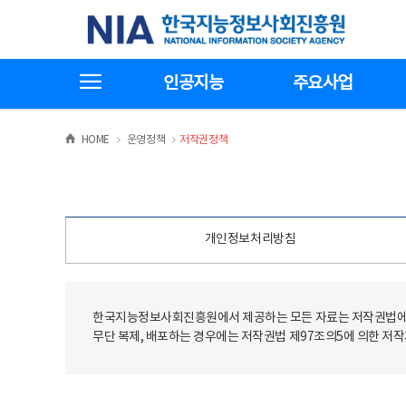
본
전
한국지능정보사회진흥원
문
체
바
메
로
뉴
가
바
전체메뉴보기
기
로
인공지능
주요사업
가
기
>
>
HOME
운영정책
저작권정책
개인정보처리방침
한국지능정보사회진흥원에서 제공하는 모든 자료는 저작권법에 
무단 복제, 배포하는 경우에는 저작권법 제97조의5에 의한 