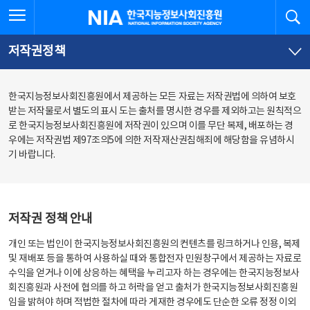
본
전
전체메뉴 열기
검
한국지능정보사회진흥원
문
체
바
메
로
뉴
가
바
저작권정책
기
로
가
기
한국지능정보사회진흥원에서 제공하는 모든 자료는 저작권법에 의하여 보호
받는 저작물로서 별도의 표시 도는 출처를 명시한 경우를 제외하고는 원칙적으
로 한국지능정보사회진흥원에 저작권이 있으며 이를 무단 복제, 배포하는 경
우에는 저작권법 제97조의5에 의한 저작재산권침해죄에 해당함을 유념하시
기 바랍니다.
저작권 정책 안내
개인 또는 법인이 한국지능정보사회진흥원의 컨텐츠를 링크하거나 인용, 복제
및 재배포 등을 통하여 사용하실 때와 통합전자 민원창구에서 제공하는 자료로
수익을 얻거나 이에 상응하는 혜택을 누리고자 하는 경우에는 한국지능정보사
회진흥원과 사전에 협의를 하고 허락을 얻고 출처가 한국지능정보사회진흥원
임을 밝혀야 하며 적법한 절차에 따라 게재한 경우에도 단순한 오류 정정 이외