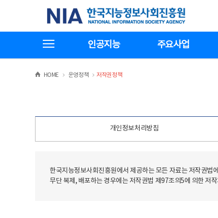
본
전
한국지능정보사회진흥원
문
체
바
메
로
뉴
가
바
전체메뉴보기
기
로
인공지능
주요사업
가
기
>
>
HOME
운영정책
저작권정책
개인정보처리방침
한국지능정보사회진흥원에서 제공하는 모든 자료는 저작권법에 
무단 복제, 배포하는 경우에는 저작권법 제97조의5에 의한 