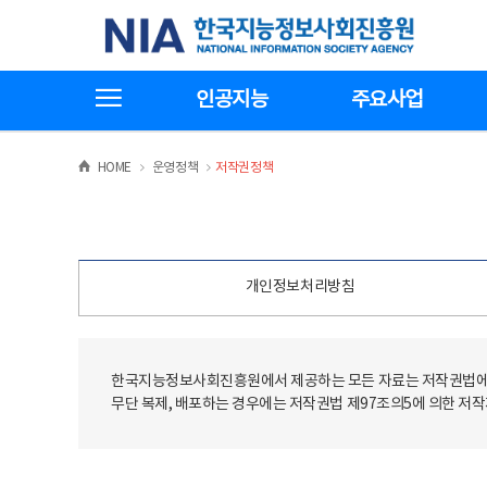
본
전
한국지능정보사회진흥원
문
체
바
메
로
뉴
가
바
전체메뉴보기
기
로
인공지능
주요사업
가
기
>
>
HOME
운영정책
저작권정책
개인정보처리방침
한국지능정보사회진흥원에서 제공하는 모든 자료는 저작권법에 
무단 복제, 배포하는 경우에는 저작권법 제97조의5에 의한 