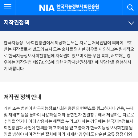
본
전
전체메뉴 열기
검
한국지능정보사회진흥원
문
체
바
메
로
뉴
가
바
저작권정책
기
로
가
기
한국지능정보사회진흥원에서 제공하는 모든 자료는 저작권법에 의하여 보호
받는 저작물로서 별도의 표시 도는 출처를 명시한 경우를 제외하고는 원칙적으
로 한국지능정보사회진흥원에 저작권이 있으며 이를 무단 복제, 배포하는 경
우에는 저작권법 제97조의5에 의한 저작재산권침해죄에 해당함을 유념하시
기 바랍니다.
저작권 정책 안내
개인 또는 법인이 한국지능정보사회진흥원의 컨텐츠를 링크하거나 인용, 복제
및 재배포 등을 통하여 사용하실 때와 통합전자 민원창구에서 제공하는 자료로
수익을 얻거나 이에 상응하는 혜택을 누리고자 하는 경우에는 한국지능정보사
회진흥원과 사전에 협의를 하고 허락을 얻고 출처가 한국지능정보사회진흥원
임을 밝혀야 하며 적법한 절차에 따라 게재한 경우에도 단순한 오류 정정 이외