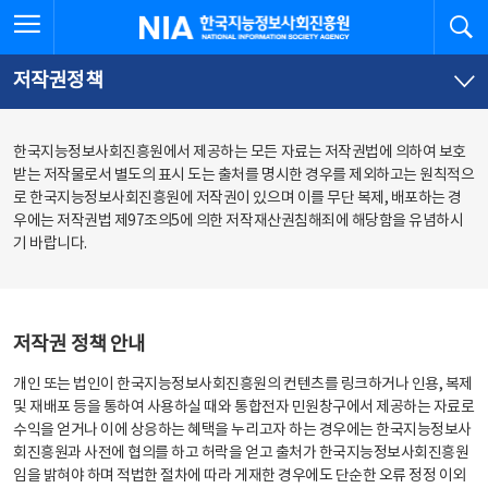
본
전
전체메뉴 열기
검
한국지능정보사회진흥원
문
체
바
메
로
뉴
가
바
저작권정책
기
로
가
기
한국지능정보사회진흥원에서 제공하는 모든 자료는 저작권법에 의하여 보호
받는 저작물로서 별도의 표시 도는 출처를 명시한 경우를 제외하고는 원칙적으
로 한국지능정보사회진흥원에 저작권이 있으며 이를 무단 복제, 배포하는 경
우에는 저작권법 제97조의5에 의한 저작재산권침해죄에 해당함을 유념하시
기 바랍니다.
저작권 정책 안내
개인 또는 법인이 한국지능정보사회진흥원의 컨텐츠를 링크하거나 인용, 복제
및 재배포 등을 통하여 사용하실 때와 통합전자 민원창구에서 제공하는 자료로
수익을 얻거나 이에 상응하는 혜택을 누리고자 하는 경우에는 한국지능정보사
회진흥원과 사전에 협의를 하고 허락을 얻고 출처가 한국지능정보사회진흥원
임을 밝혀야 하며 적법한 절차에 따라 게재한 경우에도 단순한 오류 정정 이외