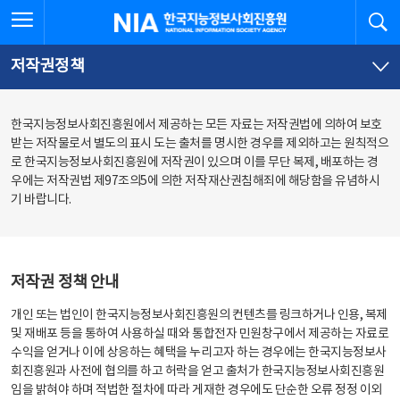
본
전
전체메뉴 열기
검
한국지능정보사회진흥원
문
체
바
메
로
뉴
가
바
저작권정책
기
로
가
기
한국지능정보사회진흥원에서 제공하는 모든 자료는 저작권법에 의하여 보호
받는 저작물로서 별도의 표시 도는 출처를 명시한 경우를 제외하고는 원칙적으
로 한국지능정보사회진흥원에 저작권이 있으며 이를 무단 복제, 배포하는 경
우에는 저작권법 제97조의5에 의한 저작재산권침해죄에 해당함을 유념하시
기 바랍니다.
저작권 정책 안내
개인 또는 법인이 한국지능정보사회진흥원의 컨텐츠를 링크하거나 인용, 복제
및 재배포 등을 통하여 사용하실 때와 통합전자 민원창구에서 제공하는 자료로
수익을 얻거나 이에 상응하는 혜택을 누리고자 하는 경우에는 한국지능정보사
회진흥원과 사전에 협의를 하고 허락을 얻고 출처가 한국지능정보사회진흥원
임을 밝혀야 하며 적법한 절차에 따라 게재한 경우에도 단순한 오류 정정 이외