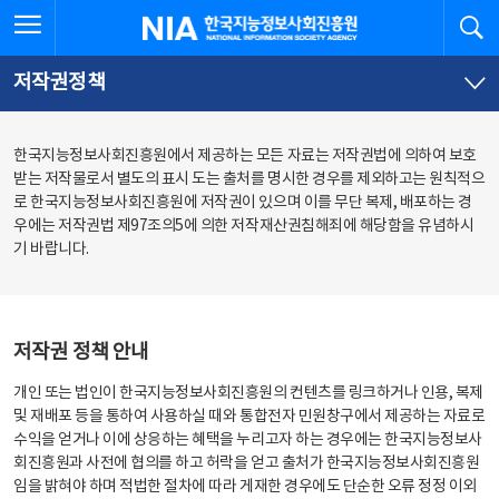
본
전
전체메뉴 열기
검
한국지능정보사회진흥원
문
체
바
메
로
뉴
가
바
저작권정책
기
로
가
기
한국지능정보사회진흥원에서 제공하는 모든 자료는 저작권법에 의하여 보호
받는 저작물로서 별도의 표시 도는 출처를 명시한 경우를 제외하고는 원칙적으
로 한국지능정보사회진흥원에 저작권이 있으며 이를 무단 복제, 배포하는 경
우에는 저작권법 제97조의5에 의한 저작재산권침해죄에 해당함을 유념하시
기 바랍니다.
저작권 정책 안내
개인 또는 법인이 한국지능정보사회진흥원의 컨텐츠를 링크하거나 인용, 복제
및 재배포 등을 통하여 사용하실 때와 통합전자 민원창구에서 제공하는 자료로
수익을 얻거나 이에 상응하는 혜택을 누리고자 하는 경우에는 한국지능정보사
회진흥원과 사전에 협의를 하고 허락을 얻고 출처가 한국지능정보사회진흥원
임을 밝혀야 하며 적법한 절차에 따라 게재한 경우에도 단순한 오류 정정 이외