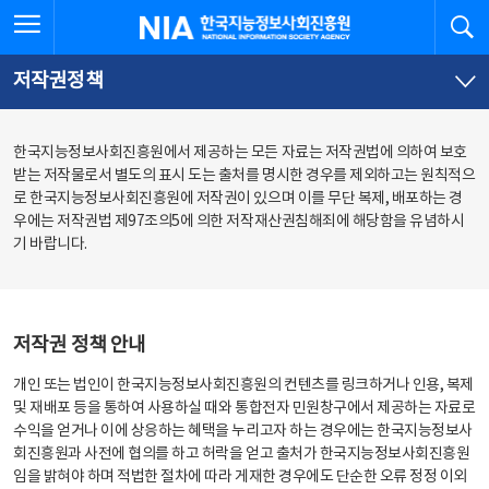
본
전
전체메뉴 열기
검
한국지능정보사회진흥원
문
체
바
메
로
뉴
가
바
저작권정책
기
로
가
기
한국지능정보사회진흥원에서 제공하는 모든 자료는 저작권법에 의하여 보호
받는 저작물로서 별도의 표시 도는 출처를 명시한 경우를 제외하고는 원칙적으
로 한국지능정보사회진흥원에 저작권이 있으며 이를 무단 복제, 배포하는 경
우에는 저작권법 제97조의5에 의한 저작재산권침해죄에 해당함을 유념하시
기 바랍니다.
저작권 정책 안내
개인 또는 법인이 한국지능정보사회진흥원의 컨텐츠를 링크하거나 인용, 복제
및 재배포 등을 통하여 사용하실 때와 통합전자 민원창구에서 제공하는 자료로
수익을 얻거나 이에 상응하는 혜택을 누리고자 하는 경우에는 한국지능정보사
회진흥원과 사전에 협의를 하고 허락을 얻고 출처가 한국지능정보사회진흥원
임을 밝혀야 하며 적법한 절차에 따라 게재한 경우에도 단순한 오류 정정 이외