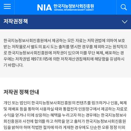
본
전
전체메뉴 열기
검
한국지능정보사회진흥원
문
체
바
메
로
뉴
가
바
저작권정책
기
로
가
기
한국지능정보사회진흥원에서 제공하는 모든 자료는 저작권법에 의하여 보호
받는 저작물로서 별도의 표시 도는 출처를 명시한 경우를 제외하고는 원칙적으
로 한국지능정보사회진흥원에 저작권이 있으며 이를 무단 복제, 배포하는 경
우에는 저작권법 제97조의5에 의한 저작재산권침해죄에 해당함을 유념하시
기 바랍니다.
저작권 정책 안내
개인 또는 법인이 한국지능정보사회진흥원의 컨텐츠를 링크하거나 인용, 복제
및 재배포 등을 통하여 사용하실 때와 통합전자 민원창구에서 제공하는 자료로
수익을 얻거나 이에 상응하는 혜택을 누리고자 하는 경우에는 한국지능정보사
회진흥원과 사전에 협의를 하고 허락을 얻고 출처가 한국지능정보사회진흥원
임을 밝혀야 하며 적법한 절차에 따라 게재한 경우에도 단순한 오류 정정 이외