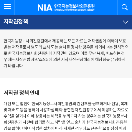
본
전
전체메뉴 열기
검
한국지능정보사회진흥원
문
체
바
메
로
뉴
가
바
저작권정책
기
로
가
기
한국지능정보사회진흥원에서 제공하는 모든 자료는 저작권법에 의하여 보호
받는 저작물로서 별도의 표시 도는 출처를 명시한 경우를 제외하고는 원칙적으
로 한국지능정보사회진흥원에 저작권이 있으며 이를 무단 복제, 배포하는 경
우에는 저작권법 제97조의5에 의한 저작재산권침해죄에 해당함을 유념하시
기 바랍니다.
저작권 정책 안내
개인 또는 법인이 한국지능정보사회진흥원의 컨텐츠를 링크하거나 인용, 복제
및 재배포 등을 통하여 사용하실 때와 통합전자 민원창구에서 제공하는 자료로
수익을 얻거나 이에 상응하는 혜택을 누리고자 하는 경우에는 한국지능정보사
회진흥원과 사전에 협의를 하고 허락을 얻고 출처가 한국지능정보사회진흥원
임을 밝혀야 하며 적법한 절차에 따라 게재한 경우에도 단순한 오류 정정 이외