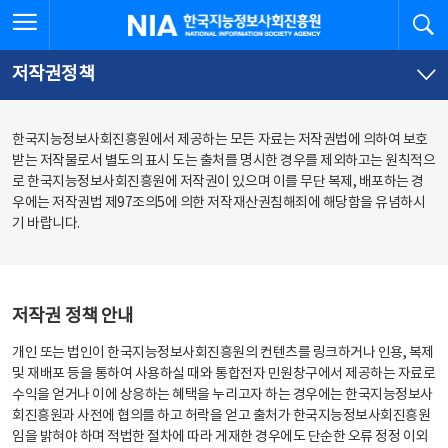
본
전
전체메뉴 열기
검
한국지능정보사회진흥원
문
체
바
메
로
뉴
가
바
저작권정책
기
로
가
기
한국지능정보사회진흥원에서 제공하는 모든 자료는 저작권법에 의하여 보호
받는 저작물로서 별도의 표시 도는 출처를 명시한 경우를 제외하고는 원칙적으
로 한국지능정보사회진흥원에 저작권이 있으며 이를 무단 복제, 배포하는 경
우에는 저작권법 제97조의5에 의한 저작재산권침해죄에 해당함을 유념하시
기 바랍니다.
저작권 정책 안내
개인 또는 법인이 한국지능정보사회진흥원의 컨텐츠를 링크하거나 인용, 복제
및 재배포 등을 통하여 사용하실 때와 통합전자 민원창구에서 제공하는 자료로
수익을 얻거나 이에 상응하는 혜택을 누리고자 하는 경우에는 한국지능정보사
회진흥원과 사전에 협의를 하고 허락을 얻고 출처가 한국지능정보사회진흥원
임을 밝혀야 하며 적법한 절차에 따라 게재한 경우에도 단순한 오류 정정 이외