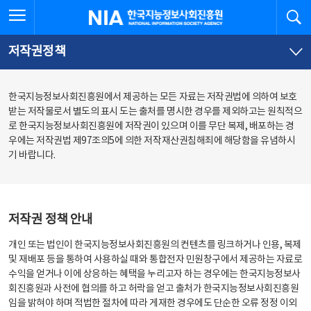
본
전
전체메뉴 열기
검
한국지능정보사회진흥원
문
체
바
메
로
뉴
가
바
저작권정책
기
로
가
기
한국지능정보사회진흥원에서 제공하는 모든 자료는 저작권법에 의하여 보호
받는 저작물로서 별도의 표시 도는 출처를 명시한 경우를 제외하고는 원칙적으
로 한국지능정보사회진흥원에 저작권이 있으며 이를 무단 복제, 배포하는 경
우에는 저작권법 제97조의5에 의한 저작재산권침해죄에 해당함을 유념하시
기 바랍니다.
저작권 정책 안내
개인 또는 법인이 한국지능정보사회진흥원의 컨텐츠를 링크하거나 인용, 복제
및 재배포 등을 통하여 사용하실 때와 통합전자 민원창구에서 제공하는 자료로
수익을 얻거나 이에 상응하는 혜택을 누리고자 하는 경우에는 한국지능정보사
회진흥원과 사전에 협의를 하고 허락을 얻고 출처가 한국지능정보사회진흥원
임을 밝혀야 하며 적법한 절차에 따라 게재한 경우에도 단순한 오류 정정 이외