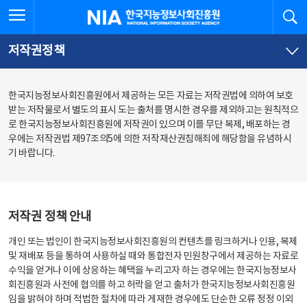
본
전
전체메뉴 열기
검
한국지능정보사회진흥원
문
체
바
메
로
뉴
가
바
저작권정책
기
로
가
기
한국지능정보사회진흥원에서 제공하는 모든 자료는 저작권법에 의하여 보호
받는 저작물로서 별도의 표시 도는 출처를 명시한 경우를 제외하고는 원칙적으
로 한국지능정보사회진흥원에 저작권이 있으며 이를 무단 복제, 배포하는 경
우에는 저작권법 제97조의5에 의한 저작재산권침해죄에 해당함을 유념하시
기 바랍니다.
저작권 정책 안내
개인 또는 법인이 한국지능정보사회진흥원의 컨텐츠를 링크하거나 인용, 복제
및 재배포 등을 통하여 사용하실 때와 통합전자 민원창구에서 제공하는 자료로
수익을 얻거나 이에 상응하는 혜택을 누리고자 하는 경우에는 한국지능정보사
회진흥원과 사전에 협의를 하고 허락을 얻고 출처가 한국지능정보사회진흥원
임을 밝혀야 하며 적법한 절차에 따라 게재한 경우에도 단순한 오류 정정 이외