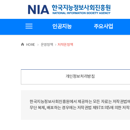
본
전
한국지능정보사회진흥원
문
체
바
메
로
뉴
가
바
전체메뉴보기
기
로
인공지능
주요사업
가
기
>
>
HOME
운영정책
저작권정책
개인정보처리방침
한국지능정보사회진흥원에서 제공하는 모든 자료는 저작권법에 
무단 복제, 배포하는 경우에는 저작권법 제97조의5에 의한 