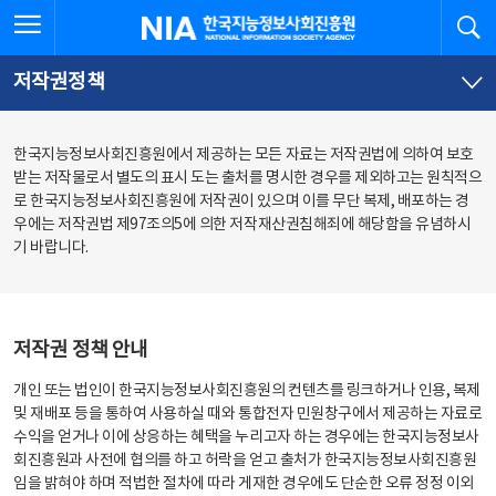
본
전
전체메뉴 열기
검
한국지능정보사회진흥원
문
체
바
메
로
뉴
가
바
저작권정책
기
로
가
기
한국지능정보사회진흥원에서 제공하는 모든 자료는 저작권법에 의하여 보호
받는 저작물로서 별도의 표시 도는 출처를 명시한 경우를 제외하고는 원칙적으
로 한국지능정보사회진흥원에 저작권이 있으며 이를 무단 복제, 배포하는 경
우에는 저작권법 제97조의5에 의한 저작재산권침해죄에 해당함을 유념하시
기 바랍니다.
저작권 정책 안내
개인 또는 법인이 한국지능정보사회진흥원의 컨텐츠를 링크하거나 인용, 복제
및 재배포 등을 통하여 사용하실 때와 통합전자 민원창구에서 제공하는 자료로
수익을 얻거나 이에 상응하는 혜택을 누리고자 하는 경우에는 한국지능정보사
회진흥원과 사전에 협의를 하고 허락을 얻고 출처가 한국지능정보사회진흥원
임을 밝혀야 하며 적법한 절차에 따라 게재한 경우에도 단순한 오류 정정 이외