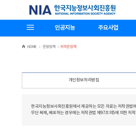
본
전
한국지능정보사회진흥원
문
체
바
메
로
뉴
가
바
전체메뉴보기
기
로
인공지능
주요사업
가
기
>
>
HOME
운영정책
저작권정책
개인정보처리방침
한국지능정보사회진흥원에서 제공하는 모든 자료는 저작권법에 
무단 복제, 배포하는 경우에는 저작권법 제97조의5에 의한 