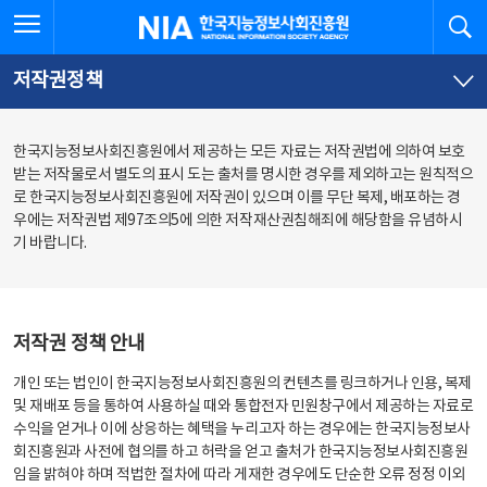
본
전
전체메뉴 열기
검
한국지능정보사회진흥원
문
체
바
메
로
뉴
가
바
저작권정책
기
로
가
기
한국지능정보사회진흥원에서 제공하는 모든 자료는 저작권법에 의하여 보호
받는 저작물로서 별도의 표시 도는 출처를 명시한 경우를 제외하고는 원칙적으
로 한국지능정보사회진흥원에 저작권이 있으며 이를 무단 복제, 배포하는 경
우에는 저작권법 제97조의5에 의한 저작재산권침해죄에 해당함을 유념하시
기 바랍니다.
저작권 정책 안내
개인 또는 법인이 한국지능정보사회진흥원의 컨텐츠를 링크하거나 인용, 복제
및 재배포 등을 통하여 사용하실 때와 통합전자 민원창구에서 제공하는 자료로
수익을 얻거나 이에 상응하는 혜택을 누리고자 하는 경우에는 한국지능정보사
회진흥원과 사전에 협의를 하고 허락을 얻고 출처가 한국지능정보사회진흥원
임을 밝혀야 하며 적법한 절차에 따라 게재한 경우에도 단순한 오류 정정 이외