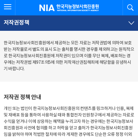
본
전
전체메뉴 열기
검
한국지능정보사회진흥원
문
체
바
메
로
뉴
가
바
저작권정책
기
로
가
기
한국지능정보사회진흥원에서 제공하는 모든 자료는 저작권법에 의하여 보호
받는 저작물로서 별도의 표시 도는 출처를 명시한 경우를 제외하고는 원칙적으
로 한국지능정보사회진흥원에 저작권이 있으며 이를 무단 복제, 배포하는 경
우에는 저작권법 제97조의5에 의한 저작재산권침해죄에 해당함을 유념하시
기 바랍니다.
저작권 정책 안내
개인 또는 법인이 한국지능정보사회진흥원의 컨텐츠를 링크하거나 인용, 복제
및 재배포 등을 통하여 사용하실 때와 통합전자 민원창구에서 제공하는 자료로
수익을 얻거나 이에 상응하는 혜택을 누리고자 하는 경우에는 한국지능정보사
회진흥원과 사전에 협의를 하고 허락을 얻고 출처가 한국지능정보사회진흥원
임을 밝혀야 하며 적법한 절차에 따라 게재한 경우에도 단순한 오류 정정 이외