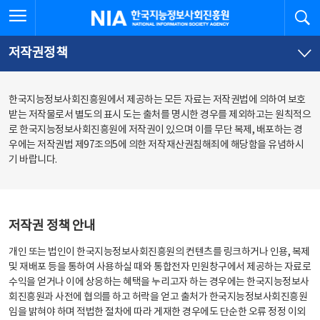
본
전
전체메뉴 열기
검
한국지능정보사회진흥원
문
체
바
메
로
뉴
가
바
저작권정책
기
로
가
기
한국지능정보사회진흥원에서 제공하는 모든 자료는 저작권법에 의하여 보호
받는 저작물로서 별도의 표시 도는 출처를 명시한 경우를 제외하고는 원칙적으
로 한국지능정보사회진흥원에 저작권이 있으며 이를 무단 복제, 배포하는 경
우에는 저작권법 제97조의5에 의한 저작재산권침해죄에 해당함을 유념하시
기 바랍니다.
저작권 정책 안내
개인 또는 법인이 한국지능정보사회진흥원의 컨텐츠를 링크하거나 인용, 복제
및 재배포 등을 통하여 사용하실 때와 통합전자 민원창구에서 제공하는 자료로
수익을 얻거나 이에 상응하는 혜택을 누리고자 하는 경우에는 한국지능정보사
회진흥원과 사전에 협의를 하고 허락을 얻고 출처가 한국지능정보사회진흥원
임을 밝혀야 하며 적법한 절차에 따라 게재한 경우에도 단순한 오류 정정 이외