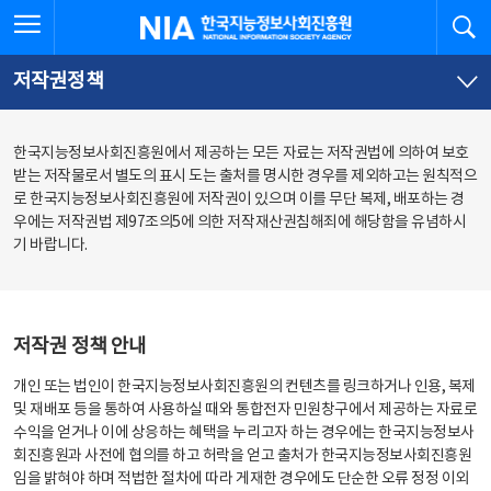
본
전
전체메뉴 열기
검
한국지능정보사회진흥원
문
체
바
메
로
뉴
가
바
저작권정책
기
로
가
기
한국지능정보사회진흥원에서 제공하는 모든 자료는 저작권법에 의하여 보호
받는 저작물로서 별도의 표시 도는 출처를 명시한 경우를 제외하고는 원칙적으
로 한국지능정보사회진흥원에 저작권이 있으며 이를 무단 복제, 배포하는 경
우에는 저작권법 제97조의5에 의한 저작재산권침해죄에 해당함을 유념하시
기 바랍니다.
저작권 정책 안내
개인 또는 법인이 한국지능정보사회진흥원의 컨텐츠를 링크하거나 인용, 복제
및 재배포 등을 통하여 사용하실 때와 통합전자 민원창구에서 제공하는 자료로
수익을 얻거나 이에 상응하는 혜택을 누리고자 하는 경우에는 한국지능정보사
회진흥원과 사전에 협의를 하고 허락을 얻고 출처가 한국지능정보사회진흥원
임을 밝혀야 하며 적법한 절차에 따라 게재한 경우에도 단순한 오류 정정 이외