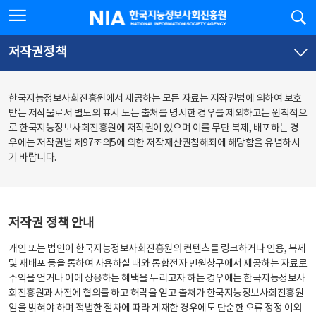
본
전
전체메뉴 열기
검
한국지능정보사회진흥원
문
체
바
메
로
뉴
가
바
저작권정책
기
로
가
기
한국지능정보사회진흥원에서 제공하는 모든 자료는 저작권법에 의하여 보호
받는 저작물로서 별도의 표시 도는 출처를 명시한 경우를 제외하고는 원칙적으
로 한국지능정보사회진흥원에 저작권이 있으며 이를 무단 복제, 배포하는 경
우에는 저작권법 제97조의5에 의한 저작재산권침해죄에 해당함을 유념하시
기 바랍니다.
저작권 정책 안내
개인 또는 법인이 한국지능정보사회진흥원의 컨텐츠를 링크하거나 인용, 복제
및 재배포 등을 통하여 사용하실 때와 통합전자 민원창구에서 제공하는 자료로
수익을 얻거나 이에 상응하는 혜택을 누리고자 하는 경우에는 한국지능정보사
회진흥원과 사전에 협의를 하고 허락을 얻고 출처가 한국지능정보사회진흥원
임을 밝혀야 하며 적법한 절차에 따라 게재한 경우에도 단순한 오류 정정 이외