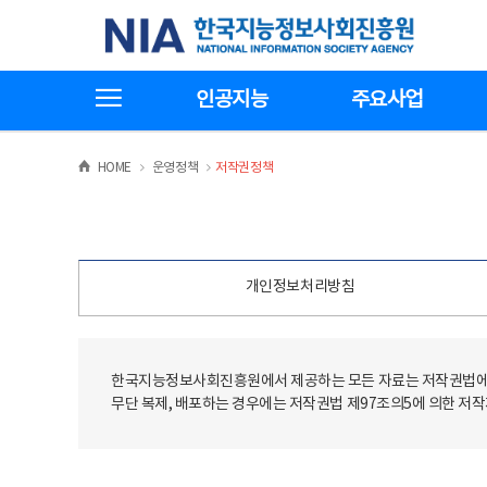
본
전
한국지능정보사회진흥원
문
체
바
메
로
뉴
가
바
전체메뉴보기
기
로
인공지능
주요사업
가
기
>
>
HOME
운영정책
저작권정책
개인정보처리방침
한국지능정보사회진흥원에서 제공하는 모든 자료는 저작권법에 
무단 복제, 배포하는 경우에는 저작권법 제97조의5에 의한 