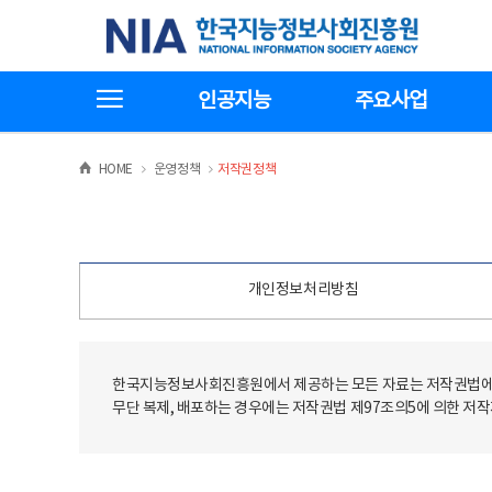
본
전
한국지능정보사회진흥원
문
체
바
메
로
뉴
가
바
전체메뉴보기
기
로
인공지능
주요사업
가
기
>
>
HOME
운영정책
저작권정책
개인정보처리방침
한국지능정보사회진흥원에서 제공하는 모든 자료는 저작권법에 
무단 복제, 배포하는 경우에는 저작권법 제97조의5에 의한 