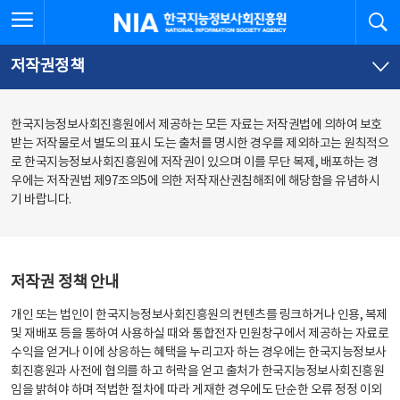
본
전
전체메뉴 열기
검
한국지능정보사회진흥원
문
체
바
메
로
뉴
가
바
저작권정책
기
로
가
기
한국지능정보사회진흥원에서 제공하는 모든 자료는 저작권법에 의하여 보호
받는 저작물로서 별도의 표시 도는 출처를 명시한 경우를 제외하고는 원칙적으
로 한국지능정보사회진흥원에 저작권이 있으며 이를 무단 복제, 배포하는 경
우에는 저작권법 제97조의5에 의한 저작재산권침해죄에 해당함을 유념하시
기 바랍니다.
저작권 정책 안내
개인 또는 법인이 한국지능정보사회진흥원의 컨텐츠를 링크하거나 인용, 복제
및 재배포 등을 통하여 사용하실 때와 통합전자 민원창구에서 제공하는 자료로
수익을 얻거나 이에 상응하는 혜택을 누리고자 하는 경우에는 한국지능정보사
회진흥원과 사전에 협의를 하고 허락을 얻고 출처가 한국지능정보사회진흥원
임을 밝혀야 하며 적법한 절차에 따라 게재한 경우에도 단순한 오류 정정 이외