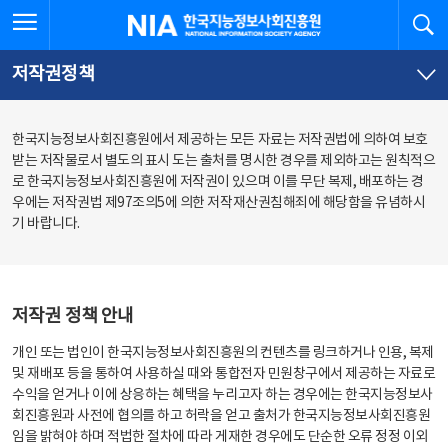
본
전
전체메뉴 열기
검
한국지능정보사회진흥원
문
체
바
메
로
뉴
가
바
저작권정책
기
로
가
기
한국지능정보사회진흥원에서 제공하는 모든 자료는 저작권법에 의하여 보호
받는 저작물로서 별도의 표시 도는 출처를 명시한 경우를 제외하고는 원칙적으
로 한국지능정보사회진흥원에 저작권이 있으며 이를 무단 복제, 배포하는 경
우에는 저작권법 제97조의5에 의한 저작재산권침해죄에 해당함을 유념하시
기 바랍니다.
저작권 정책 안내
개인 또는 법인이 한국지능정보사회진흥원의 컨텐츠를 링크하거나 인용, 복제
및 재배포 등을 통하여 사용하실 때와 통합전자 민원창구에서 제공하는 자료로
수익을 얻거나 이에 상응하는 혜택을 누리고자 하는 경우에는 한국지능정보사
회진흥원과 사전에 협의를 하고 허락을 얻고 출처가 한국지능정보사회진흥원
임을 밝혀야 하며 적법한 절차에 따라 게재한 경우에도 단순한 오류 정정 이외