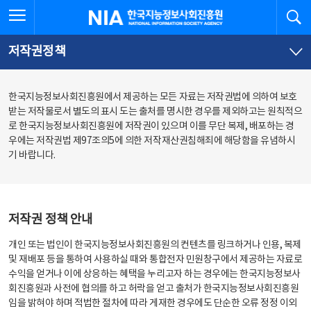
본
전
전체메뉴 열기
검
한국지능정보사회진흥원
문
체
바
메
로
뉴
가
바
저작권정책
기
로
가
기
한국지능정보사회진흥원에서 제공하는 모든 자료는 저작권법에 의하여 보호
받는 저작물로서 별도의 표시 도는 출처를 명시한 경우를 제외하고는 원칙적으
로 한국지능정보사회진흥원에 저작권이 있으며 이를 무단 복제, 배포하는 경
우에는 저작권법 제97조의5에 의한 저작재산권침해죄에 해당함을 유념하시
기 바랍니다.
저작권 정책 안내
개인 또는 법인이 한국지능정보사회진흥원의 컨텐츠를 링크하거나 인용, 복제
및 재배포 등을 통하여 사용하실 때와 통합전자 민원창구에서 제공하는 자료로
수익을 얻거나 이에 상응하는 혜택을 누리고자 하는 경우에는 한국지능정보사
회진흥원과 사전에 협의를 하고 허락을 얻고 출처가 한국지능정보사회진흥원
임을 밝혀야 하며 적법한 절차에 따라 게재한 경우에도 단순한 오류 정정 이외