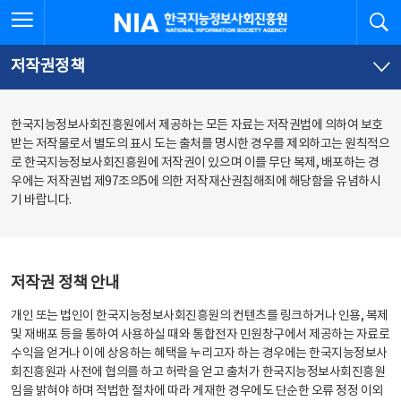
본
전
전체메뉴 열기
검
한국지능정보사회진흥원
문
체
바
메
로
뉴
가
바
저작권정책
기
로
가
기
한국지능정보사회진흥원에서 제공하는 모든 자료는 저작권법에 의하여 보호
받는 저작물로서 별도의 표시 도는 출처를 명시한 경우를 제외하고는 원칙적으
로 한국지능정보사회진흥원에 저작권이 있으며 이를 무단 복제, 배포하는 경
우에는 저작권법 제97조의5에 의한 저작재산권침해죄에 해당함을 유념하시
기 바랍니다.
저작권 정책 안내
개인 또는 법인이 한국지능정보사회진흥원의 컨텐츠를 링크하거나 인용, 복제
및 재배포 등을 통하여 사용하실 때와 통합전자 민원창구에서 제공하는 자료로
수익을 얻거나 이에 상응하는 혜택을 누리고자 하는 경우에는 한국지능정보사
회진흥원과 사전에 협의를 하고 허락을 얻고 출처가 한국지능정보사회진흥원
임을 밝혀야 하며 적법한 절차에 따라 게재한 경우에도 단순한 오류 정정 이외