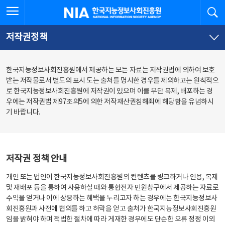
본
전
전체메뉴 열기
검
한국지능정보사회진흥원
문
체
바
메
로
뉴
가
바
저작권정책
기
로
가
기
한국지능정보사회진흥원에서 제공하는 모든 자료는 저작권법에 의하여 보호
받는 저작물로서 별도의 표시 도는 출처를 명시한 경우를 제외하고는 원칙적으
로 한국지능정보사회진흥원에 저작권이 있으며 이를 무단 복제, 배포하는 경
우에는 저작권법 제97조의5에 의한 저작재산권침해죄에 해당함을 유념하시
기 바랍니다.
저작권 정책 안내
개인 또는 법인이 한국지능정보사회진흥원의 컨텐츠를 링크하거나 인용, 복제
및 재배포 등을 통하여 사용하실 때와 통합전자 민원창구에서 제공하는 자료로
수익을 얻거나 이에 상응하는 혜택을 누리고자 하는 경우에는 한국지능정보사
회진흥원과 사전에 협의를 하고 허락을 얻고 출처가 한국지능정보사회진흥원
임을 밝혀야 하며 적법한 절차에 따라 게재한 경우에도 단순한 오류 정정 이외