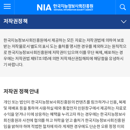
본
전
전체메뉴 열기
검
한국지능정보사회진흥원
문
체
바
메
로
뉴
가
바
저작권정책
기
로
가
기
한국지능정보사회진흥원에서 제공하는 모든 자료는 저작권법에 의하여 보호
받는 저작물로서 별도의 표시 도는 출처를 명시한 경우를 제외하고는 원칙적으
로 한국지능정보사회진흥원에 저작권이 있으며 이를 무단 복제, 배포하는 경
우에는 저작권법 제97조의5에 의한 저작재산권침해죄에 해당함을 유념하시
기 바랍니다.
저작권 정책 안내
개인 또는 법인이 한국지능정보사회진흥원의 컨텐츠를 링크하거나 인용, 복제
및 재배포 등을 통하여 사용하실 때와 통합전자 민원창구에서 제공하는 자료로
수익을 얻거나 이에 상응하는 혜택을 누리고자 하는 경우에는 한국지능정보사
회진흥원과 사전에 협의를 하고 허락을 얻고 출처가 한국지능정보사회진흥원
임을 밝혀야 하며 적법한 절차에 따라 게재한 경우에도 단순한 오류 정정 이외