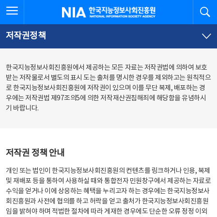
본
전
전체메뉴 열기
검
한국지능정보사회진흥원
문
체
바
메
로
뉴
가
바
저작권정책
기
로
가
기
한국지능정보사회진흥원에서 제공하는 모든 자료는 저작권법에 의하여 보호
받는 저작물로서 별도의 표시 도는 출처를 명시한 경우를 제외하고는 원칙적으
로 한국지능정보사회진흥원에 저작권이 있으며 이를 무단 복제, 배포하는 경
우에는 저작권법 제97조의5에 의한 저작재산권침해죄에 해당함을 유념하시
기 바랍니다.
저작권 정책 안내
개인 또는 법인이 한국지능정보사회진흥원의 컨텐츠를 링크하거나 인용, 복제
및 재배포 등을 통하여 사용하실 때와 통합전자 민원창구에서 제공하는 자료로
수익을 얻거나 이에 상응하는 혜택을 누리고자 하는 경우에는 한국지능정보사
회진흥원과 사전에 협의를 하고 허락을 얻고 출처가 한국지능정보사회진흥원
임을 밝혀야 하며 적법한 절차에 따라 게재한 경우에도 단순한 오류 정정 이외