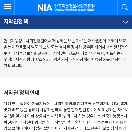
본
전
전체메뉴 열기
검
한국지능정보사회진흥원
문
체
바
메
로
뉴
가
바
저작권정책
기
로
가
기
한국지능정보사회진흥원에서 제공하는 모든 자료는 저작권법에 의하여 보호
받는 저작물로서 별도의 표시 도는 출처를 명시한 경우를 제외하고는 원칙적으
로 한국지능정보사회진흥원에 저작권이 있으며 이를 무단 복제, 배포하는 경
우에는 저작권법 제97조의5에 의한 저작재산권침해죄에 해당함을 유념하시
기 바랍니다.
저작권 정책 안내
개인 또는 법인이 한국지능정보사회진흥원의 컨텐츠를 링크하거나 인용, 복제
및 재배포 등을 통하여 사용하실 때와 통합전자 민원창구에서 제공하는 자료로
수익을 얻거나 이에 상응하는 혜택을 누리고자 하는 경우에는 한국지능정보사
회진흥원과 사전에 협의를 하고 허락을 얻고 출처가 한국지능정보사회진흥원
임을 밝혀야 하며 적법한 절차에 따라 게재한 경우에도 단순한 오류 정정 이외