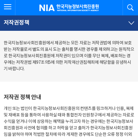
본
전
전체메뉴 열기
검
한국지능정보사회진흥원
문
체
바
메
로
뉴
가
바
저작권정책
기
로
가
기
한국지능정보사회진흥원에서 제공하는 모든 자료는 저작권법에 의하여 보호
받는 저작물로서 별도의 표시 도는 출처를 명시한 경우를 제외하고는 원칙적으
로 한국지능정보사회진흥원에 저작권이 있으며 이를 무단 복제, 배포하는 경
우에는 저작권법 제97조의5에 의한 저작재산권침해죄에 해당함을 유념하시
기 바랍니다.
저작권 정책 안내
개인 또는 법인이 한국지능정보사회진흥원의 컨텐츠를 링크하거나 인용, 복제
및 재배포 등을 통하여 사용하실 때와 통합전자 민원창구에서 제공하는 자료로
수익을 얻거나 이에 상응하는 혜택을 누리고자 하는 경우에는 한국지능정보사
회진흥원과 사전에 협의를 하고 허락을 얻고 출처가 한국지능정보사회진흥원
임을 밝혀야 하며 적법한 절차에 따라 게재한 경우에도 단순한 오류 정정 이외