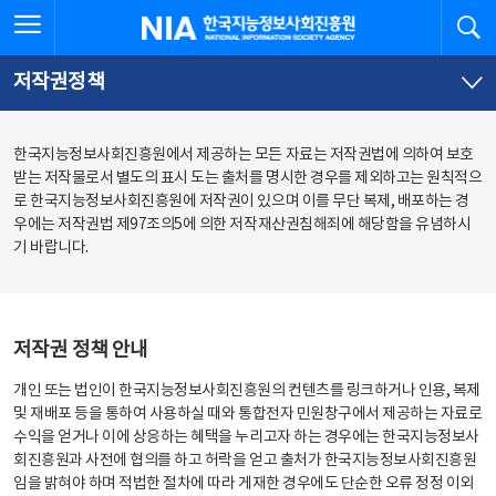
본
전
전체메뉴 열기
검
한국지능정보사회진흥원
문
체
바
메
로
뉴
가
바
저작권정책
기
로
가
기
한국지능정보사회진흥원에서 제공하는 모든 자료는 저작권법에 의하여 보호
받는 저작물로서 별도의 표시 도는 출처를 명시한 경우를 제외하고는 원칙적으
로 한국지능정보사회진흥원에 저작권이 있으며 이를 무단 복제, 배포하는 경
우에는 저작권법 제97조의5에 의한 저작재산권침해죄에 해당함을 유념하시
기 바랍니다.
저작권 정책 안내
개인 또는 법인이 한국지능정보사회진흥원의 컨텐츠를 링크하거나 인용, 복제
및 재배포 등을 통하여 사용하실 때와 통합전자 민원창구에서 제공하는 자료로
수익을 얻거나 이에 상응하는 혜택을 누리고자 하는 경우에는 한국지능정보사
회진흥원과 사전에 협의를 하고 허락을 얻고 출처가 한국지능정보사회진흥원
임을 밝혀야 하며 적법한 절차에 따라 게재한 경우에도 단순한 오류 정정 이외