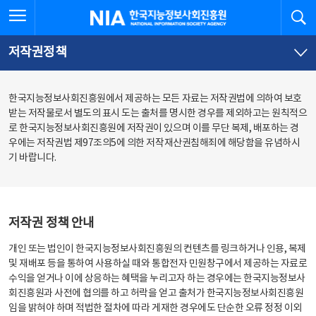
본
전
전체메뉴 열기
검
한국지능정보사회진흥원
문
체
바
메
로
뉴
가
바
저작권정책
기
로
가
기
한국지능정보사회진흥원에서 제공하는 모든 자료는 저작권법에 의하여 보호
받는 저작물로서 별도의 표시 도는 출처를 명시한 경우를 제외하고는 원칙적으
로 한국지능정보사회진흥원에 저작권이 있으며 이를 무단 복제, 배포하는 경
우에는 저작권법 제97조의5에 의한 저작재산권침해죄에 해당함을 유념하시
기 바랍니다.
저작권 정책 안내
개인 또는 법인이 한국지능정보사회진흥원의 컨텐츠를 링크하거나 인용, 복제
및 재배포 등을 통하여 사용하실 때와 통합전자 민원창구에서 제공하는 자료로
수익을 얻거나 이에 상응하는 혜택을 누리고자 하는 경우에는 한국지능정보사
회진흥원과 사전에 협의를 하고 허락을 얻고 출처가 한국지능정보사회진흥원
임을 밝혀야 하며 적법한 절차에 따라 게재한 경우에도 단순한 오류 정정 이외