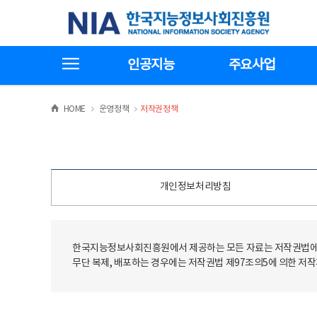
본
전
한국지능정보사회진흥원
문
체
바
메
로
뉴
가
바
전체메뉴보기
기
로
인공지능
주요사업
가
기
>
>
HOME
운영정책
저작권정책
개인정보처리방침
한국지능정보사회진흥원에서 제공하는 모든 자료는 저작권법에 
무단 복제, 배포하는 경우에는 저작권법 제97조의5에 의한 