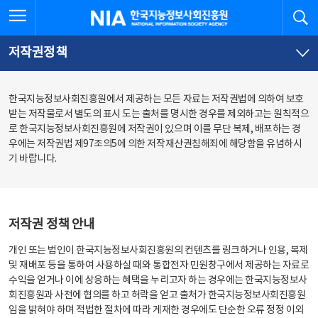
본
전
전체메뉴 열기
검
한국지능정보사회진흥원
문
체
바
메
로
뉴
가
바
저작권정책
기
로
가
기
한국지능정보사회진흥원에서 제공하는 모든 자료는 저작권법에 의하여 보호
받는 저작물로서 별도의 표시 도는 출처를 명시한 경우를 제외하고는 원칙적으
로 한국지능정보사회진흥원에 저작권이 있으며 이를 무단 복제, 배포하는 경
우에는 저작권법 제97조의5에 의한 저작재산권침해죄에 해당함을 유념하시
기 바랍니다.
저작권 정책 안내
개인 또는 법인이 한국지능정보사회진흥원의 컨텐츠를 링크하거나 인용, 복제
및 재배포 등을 통하여 사용하실 때와 통합전자 민원창구에서 제공하는 자료로
수익을 얻거나 이에 상응하는 혜택을 누리고자 하는 경우에는 한국지능정보사
회진흥원과 사전에 협의를 하고 허락을 얻고 출처가 한국지능정보사회진흥원
임을 밝혀야 하며 적법한 절차에 따라 게재한 경우에도 단순한 오류 정정 이외