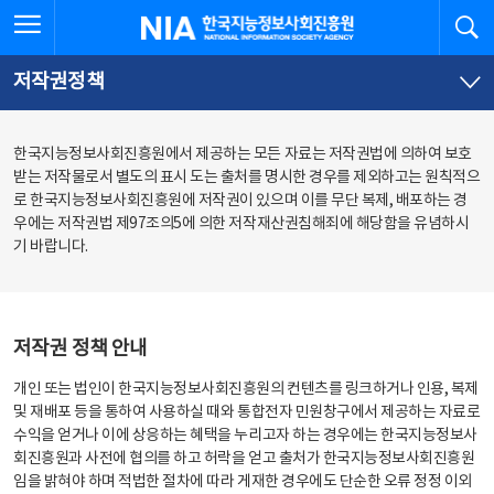
본
전
전체메뉴 열기
검
한국지능정보사회진흥원
문
체
바
메
로
뉴
가
바
저작권정책
기
로
가
기
한국지능정보사회진흥원에서 제공하는 모든 자료는 저작권법에 의하여 보호
받는 저작물로서 별도의 표시 도는 출처를 명시한 경우를 제외하고는 원칙적으
로 한국지능정보사회진흥원에 저작권이 있으며 이를 무단 복제, 배포하는 경
우에는 저작권법 제97조의5에 의한 저작재산권침해죄에 해당함을 유념하시
기 바랍니다.
저작권 정책 안내
개인 또는 법인이 한국지능정보사회진흥원의 컨텐츠를 링크하거나 인용, 복제
및 재배포 등을 통하여 사용하실 때와 통합전자 민원창구에서 제공하는 자료로
수익을 얻거나 이에 상응하는 혜택을 누리고자 하는 경우에는 한국지능정보사
회진흥원과 사전에 협의를 하고 허락을 얻고 출처가 한국지능정보사회진흥원
임을 밝혀야 하며 적법한 절차에 따라 게재한 경우에도 단순한 오류 정정 이외