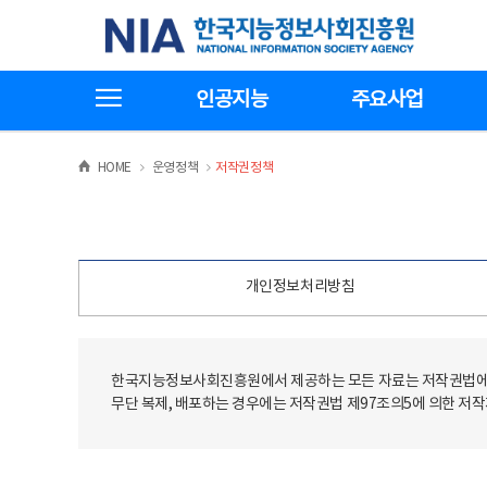
본
전
한국지능정보사회진흥원
문
체
바
메
로
뉴
가
바
전체메뉴보기
기
로
인공지능
주요사업
가
기
>
>
HOME
운영정책
저작권정책
개인정보처리방침
한국지능정보사회진흥원에서 제공하는 모든 자료는 저작권법에 
무단 복제, 배포하는 경우에는 저작권법 제97조의5에 의한 