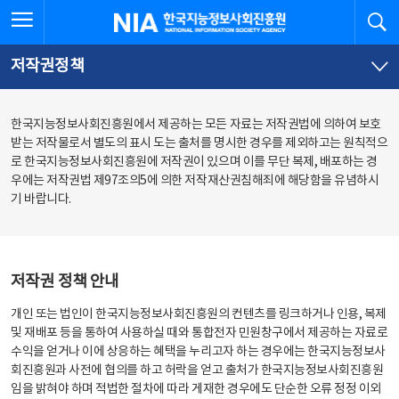
본
전
전체메뉴 열기
검
한국지능정보사회진흥원
문
체
바
메
로
뉴
가
바
저작권정책
기
로
가
기
한국지능정보사회진흥원에서 제공하는 모든 자료는 저작권법에 의하여 보호
받는 저작물로서 별도의 표시 도는 출처를 명시한 경우를 제외하고는 원칙적으
로 한국지능정보사회진흥원에 저작권이 있으며 이를 무단 복제, 배포하는 경
우에는 저작권법 제97조의5에 의한 저작재산권침해죄에 해당함을 유념하시
기 바랍니다.
저작권 정책 안내
개인 또는 법인이 한국지능정보사회진흥원의 컨텐츠를 링크하거나 인용, 복제
및 재배포 등을 통하여 사용하실 때와 통합전자 민원창구에서 제공하는 자료로
수익을 얻거나 이에 상응하는 혜택을 누리고자 하는 경우에는 한국지능정보사
회진흥원과 사전에 협의를 하고 허락을 얻고 출처가 한국지능정보사회진흥원
임을 밝혀야 하며 적법한 절차에 따라 게재한 경우에도 단순한 오류 정정 이외