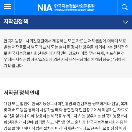
본
전
전체메뉴 열기
검
한국지능정보사회진흥원
문
체
바
메
로
뉴
가
바
저작권정책
기
로
가
기
한국지능정보사회진흥원에서 제공하는 모든 자료는 저작권법에 의하여 보호
받는 저작물로서 별도의 표시 도는 출처를 명시한 경우를 제외하고는 원칙적으
로 한국지능정보사회진흥원에 저작권이 있으며 이를 무단 복제, 배포하는 경
우에는 저작권법 제97조의5에 의한 저작재산권침해죄에 해당함을 유념하시
기 바랍니다.
저작권 정책 안내
개인 또는 법인이 한국지능정보사회진흥원의 컨텐츠를 링크하거나 인용, 복제
및 재배포 등을 통하여 사용하실 때와 통합전자 민원창구에서 제공하는 자료로
수익을 얻거나 이에 상응하는 혜택을 누리고자 하는 경우에는 한국지능정보사
회진흥원과 사전에 협의를 하고 허락을 얻고 출처가 한국지능정보사회진흥원
임을 밝혀야 하며 적법한 절차에 따라 게재한 경우에도 단순한 오류 정정 이외