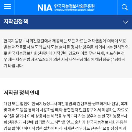
본
전
전체메뉴 열기
검
한국지능정보사회진흥원
문
체
바
메
로
뉴
가
바
저작권정책
기
로
가
기
한국지능정보사회진흥원에서 제공하는 모든 자료는 저작권법에 의하여 보호
받는 저작물로서 별도의 표시 도는 출처를 명시한 경우를 제외하고는 원칙적으
로 한국지능정보사회진흥원에 저작권이 있으며 이를 무단 복제, 배포하는 경
우에는 저작권법 제97조의5에 의한 저작재산권침해죄에 해당함을 유념하시
기 바랍니다.
저작권 정책 안내
개인 또는 법인이 한국지능정보사회진흥원의 컨텐츠를 링크하거나 인용, 복제
및 재배포 등을 통하여 사용하실 때와 통합전자 민원창구에서 제공하는 자료로
수익을 얻거나 이에 상응하는 혜택을 누리고자 하는 경우에는 한국지능정보사
회진흥원과 사전에 협의를 하고 허락을 얻고 출처가 한국지능정보사회진흥원
임을 밝혀야 하며 적법한 절차에 따라 게재한 경우에도 단순한 오류 정정 이외