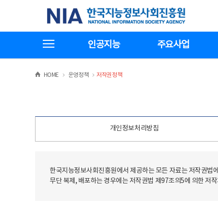
본
전
한국지능정보사회진흥원
문
체
바
메
로
뉴
가
바
전체메뉴보기
기
로
인공지능
주요사업
가
기
>
>
HOME
운영정책
저작권정책
개인정보처리방침
한국지능정보사회진흥원에서 제공하는 모든 자료는 저작권법에 
무단 복제, 배포하는 경우에는 저작권법 제97조의5에 의한 